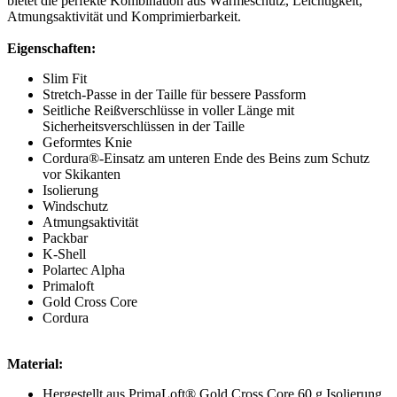
bietet die perfekte Kombination aus Wärmeschutz, Leichtigkeit,
Atmungsaktivität und Komprimierbarkeit.
Eigenschaften:
Slim Fit
Stretch-Passe in der Taille für bessere Passform
Seitliche Reißverschlüsse in voller Länge mit
Sicherheitsverschlüssen in der Taille
Geformtes Knie
Cordura®-Einsatz am unteren Ende des Beins zum Schutz
vor Skikanten
Isolierung
Windschutz
Atmungsaktivität
Packbar
K-Shell
Polartec Alpha
Primaloft
Gold Cross Core
Cordura
Material:
Hergestellt aus PrimaLoft® Gold Cross Core 60 g Isolierung,