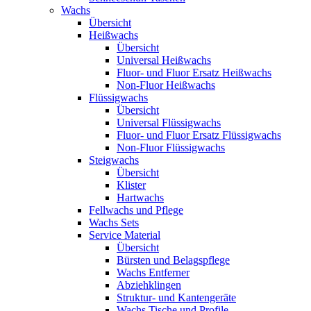
Wachs
Übersicht
Heißwachs
Übersicht
Universal Heißwachs
Fluor- und Fluor Ersatz Heißwachs
Non-Fluor Heißwachs
Flüssigwachs
Übersicht
Universal Flüssigwachs
Fluor- und Fluor Ersatz Flüssigwachs
Non-Fluor Flüssigwachs
Steigwachs
Übersicht
Klister
Hartwachs
Fellwachs und Pflege
Wachs Sets
Service Material
Übersicht
Bürsten und Belagspflege
Wachs Entferner
Abziehklingen
Struktur- und Kantengeräte
Wachs Tische und Profile