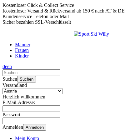
Kostenloser Click & Collect Service
Kostenloser Versand & Rückversand ab 150 € nach AT & DE
Kundenservice Telefon oder Mail
Sicher bezahlen SSL-Verschlüsselt
Männer
Frauen
Kinder
de
en
Verwende
die
Suchen
Suchen
Pfeile
Versandland
nach
oben
Herzlich willkommen
und
E-Mail-Adresse:
unten,
um
Passwort:
das
verfügbare
Anmelden
Anmelden
Ergebnis
auszuwählen.
Mein Konto
Drücke