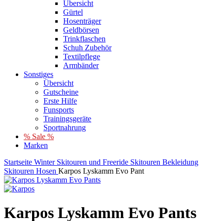
Übersicht
Gürtel
Hosenträger
Geldbörsen
Trinkflaschen
Schuh Zubehör
Textilpflege
Armbänder
Sonstiges
Übersicht
Gutscheine
Erste Hilfe
Funsports
Trainingsgeräte
Sportnahrung
% Sale %
Marken
Startseite
Winter
Skitouren und Freeride
Skitouren Bekleidung
Skitouren Hosen
Karpos Lyskamm Evo Pant
Karpos Lyskamm Evo Pants