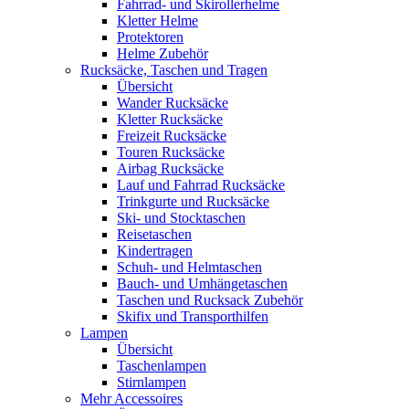
Fahrrad- und Skirollerhelme
Kletter Helme
Protektoren
Helme Zubehör
Rucksäcke, Taschen und Tragen
Übersicht
Wander Rucksäcke
Kletter Rucksäcke
Freizeit Rucksäcke
Touren Rucksäcke
Airbag Rucksäcke
Lauf und Fahrrad Rucksäcke
Trinkgurte und Rucksäcke
Ski- und Stocktaschen
Reisetaschen
Kindertragen
Schuh- und Helmtaschen
Bauch- und Umhängetaschen
Taschen und Rucksack Zubehör
Skifix und Transporthilfen
Lampen
Übersicht
Taschenlampen
Stirnlampen
Mehr Accessoires