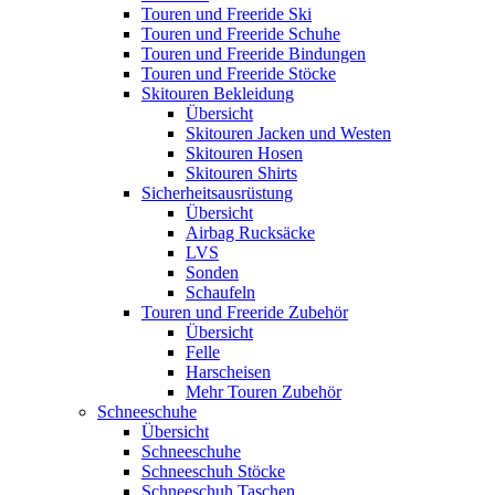
Touren und Freeride Ski
Touren und Freeride Schuhe
Touren und Freeride Bindungen
Touren und Freeride Stöcke
Skitouren Bekleidung
Übersicht
Skitouren Jacken und Westen
Skitouren Hosen
Skitouren Shirts
Sicherheitsausrüstung
Übersicht
Airbag Rucksäcke
LVS
Sonden
Schaufeln
Touren und Freeride Zubehör
Übersicht
Felle
Harscheisen
Mehr Touren Zubehör
Schneeschuhe
Übersicht
Schneeschuhe
Schneeschuh Stöcke
Schneeschuh Taschen