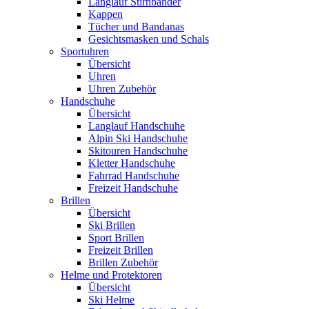
Langlauf Stirnbänder
Kappen
Tücher und Bandanas
Gesichtsmasken und Schals
Sportuhren
Übersicht
Uhren
Uhren Zubehör
Handschuhe
Übersicht
Langlauf Handschuhe
Alpin Ski Handschuhe
Skitouren Handschuhe
Kletter Handschuhe
Fahrrad Handschuhe
Freizeit Handschuhe
Brillen
Übersicht
Ski Brillen
Sport Brillen
Freizeit Brillen
Brillen Zubehör
Helme und Protektoren
Übersicht
Ski Helme