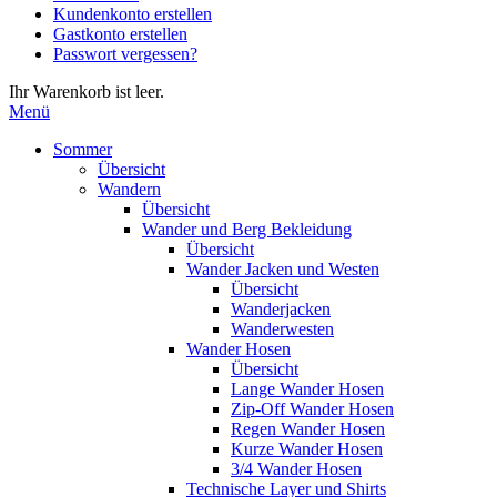
Kundenkonto erstellen
die
Gastkonto erstellen
Eingabetaste,
Passwort vergessen?
um
zum
Ihr Warenkorb ist leer.
ausgewählten
Menü
Suchergebnis
zu
Sommer
gelangen.
Übersicht
Benutzer
Wandern
von
Übersicht
Touchgeräten
Wander und Berg Bekleidung
können
Übersicht
Touch-
Wander Jacken und Westen
und
Übersicht
Streichgesten
Wanderjacken
verwenden.
Wanderwesten
Wander Hosen
Übersicht
Lange Wander Hosen
Zip-Off Wander Hosen
Regen Wander Hosen
Kurze Wander Hosen
3/4 Wander Hosen
Technische Layer und Shirts