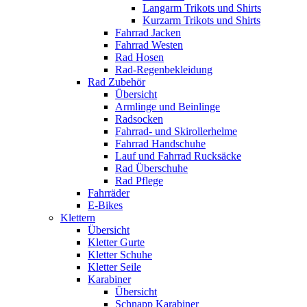
Langarm Trikots und Shirts
Kurzarm Trikots und Shirts
Fahrrad Jacken
Fahrrad Westen
Rad Hosen
Rad-Regenbekleidung
Rad Zubehör
Übersicht
Armlinge und Beinlinge
Radsocken
Fahrrad- und Skirollerhelme
Fahrrad Handschuhe
Lauf und Fahrrad Rucksäcke
Rad Überschuhe
Rad Pflege
Fahrräder
E-Bikes
Klettern
Übersicht
Kletter Gurte
Kletter Schuhe
Kletter Seile
Karabiner
Übersicht
Schnapp Karabiner