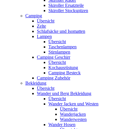
Skiroller Räder
Skiroller Ersatzteile
Skiroller Stockspitzen
Camping
Übersicht
Zelte
Schlafsäcke und Isomatten
Lampen
Übersicht
Taschenlampen
Stirnlampen
Camping Geschirr
Übersicht
Kochausrüstung
Camping Besteck
Camping Zubehör
Bekleidung
Übersicht
Wander und Berg Bekleidung
Übersicht
Wander Jacken und Westen
Übersicht
Wanderjacken
Wanderwesten
Wander Hosen