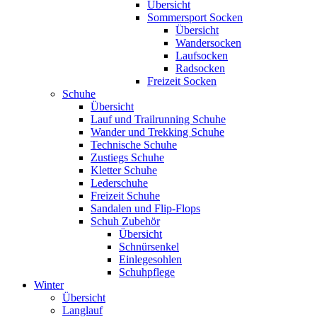
Übersicht
Sommersport Socken
Übersicht
Wandersocken
Laufsocken
Radsocken
Freizeit Socken
Schuhe
Übersicht
Lauf und Trailrunning Schuhe
Wander und Trekking Schuhe
Technische Schuhe
Zustiegs Schuhe
Kletter Schuhe
Lederschuhe
Freizeit Schuhe
Sandalen und Flip-Flops
Schuh Zubehör
Übersicht
Schnürsenkel
Einlegesohlen
Schuhpflege
Winter
Übersicht
Langlauf