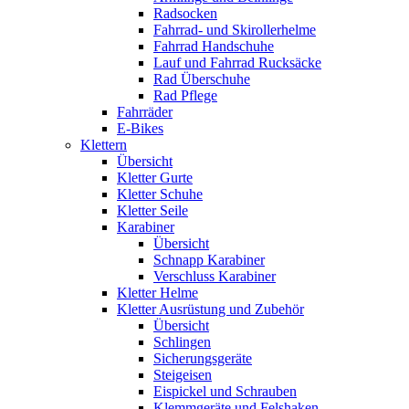
Radsocken
Fahrrad- und Skirollerhelme
Fahrrad Handschuhe
Lauf und Fahrrad Rucksäcke
Rad Überschuhe
Rad Pflege
Fahrräder
E-Bikes
Klettern
Übersicht
Kletter Gurte
Kletter Schuhe
Kletter Seile
Karabiner
Übersicht
Schnapp Karabiner
Verschluss Karabiner
Kletter Helme
Kletter Ausrüstung und Zubehör
Übersicht
Schlingen
Sicherungsgeräte
Steigeisen
Eispickel und Schrauben
Klemmgeräte und Felshaken