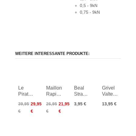
0,5 - 9kN
0,75 - 9kN
WEITERE INTERESSANTE PRODUKTE:
Le
Maillon
Beal
Grivel
Pirate
Rapide
Strap
Valter
Sicherungsbrille
10mm
1.25cm
Long
39,95
29,95
26,95
21,95
3,95 €
13,95 €
Belay
x 5m
Bar
€
€
€
€