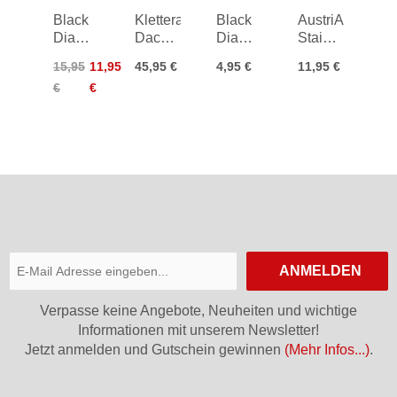
Black
Kletterarena
Black
AustriAlpin
Diamond
Dachstein
Diamond
Stainless
Offset
West &
Spike
Steel
15,95
11,95
45,95 €
4,95 €
11,95 €
Stopper
Süd
Protector
Chain
€
€
11
Short
17,5
cm
ANMELDEN
Verpasse keine Angebote, Neuheiten und wichtige
Informationen mit unserem Newsletter!
Jetzt anmelden und Gutschein gewinnen
(Mehr Infos...)
.