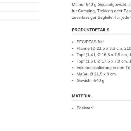
Mit nur 540 g Gesamtgewicht ist 
für Camping, Trekking oder Fest
zuverlässiger Begleiter für jede
PRODUKTDETAILS
PFC/PFAS-frei
Pfanne (Ø 21,5 x 3,3 cm, 210
Topf (1,4 l, Ø 16,5 x 7,5 cm, 
Topf (1,6 l, Ø 17,5 x 7,8 cm, 
Volumenskalierung in den Tö
Maße: Ø 21,5 x 8 cm
Gewicht: 540 g
MATERIAL
Edelstahl