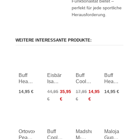
Funktionalität bietet –
perfekt für jede sportliche
Herausforderung.
WEITERE INTERESSANTE PRODUKTE:
Buff
Eisbär
Buff
Buff
Headband
Isa
Coolnet
Headband
Kids
Headband
UV
Kids
14,95 €
44,95
35,95
17,95
14,95
14,95 €
Slim
€
€
€
€
Headband
Ortovox
Buff
Madshus
Maloja
Peak
Coolnet
M-
Guggenastl