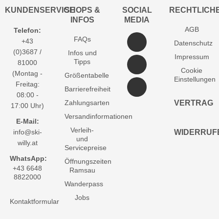
KUNDENSERVICE
SHOPS &
SOCIAL
RECHTLICH
INFOS
MEDIA
AGB
Telefon:
FAQs
+43
Datenschutz
(0)3687 /
Infos und
Impressum
Tipps
81000
Cookie
(Montag -
Größentabelle
Einstellungen
Freitag:
Barrierefreiheit
08:00 -
Zahlungsarten
VERTRAG
17:00 Uhr)
Versandinformationen
E-Mail:
Verleih-
info@ski-
WIDERRUF
und
willy.at
Servicepreise
WhatsApp:
Öffnungszeiten
+43 6648
Ramsau
8822000
Wanderpass
Jobs
Kontaktformular