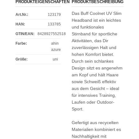
PRODUKTEIGENSCHAFTEN
PRODUKTBESCHREIBUNG
Das Buff Coolnet UV Slim
Art.Nr.:
123179
Headband ist ein leichtes
HAN:
133785
und funktionales
Stirnband für sportliche
GTIN/EAN:
8428927552518
Aktivitäten, das Dir
Farbe
:
ahin
zuverlässigen Halt und
azure
hohen Komfort bietet.
Größe
:
uni
Durch sein schlankes
Design sitzt es angenehm
am Kopf und hält Haare
sowie Schweiß effektiv
aus dem Gesicht – ideal
für intensives Training,
Laufen oder Outdoor-
Sport.
Gefertigt aus recycelten
Materialien kombiniert es
Nachhaltigkeit mit