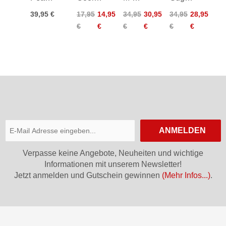
Headband
UV
Headband
Knitted
39,95 €
17,95
14,95
34,95
30,95
34,95
28,95
Slim
Headband
€
€
€
€
€
€
Headband
ANMELDEN
Verpasse keine Angebote, Neuheiten und wichtige
Informationen mit unserem Newsletter!
Jetzt anmelden und Gutschein gewinnen
(Mehr Infos...)
.