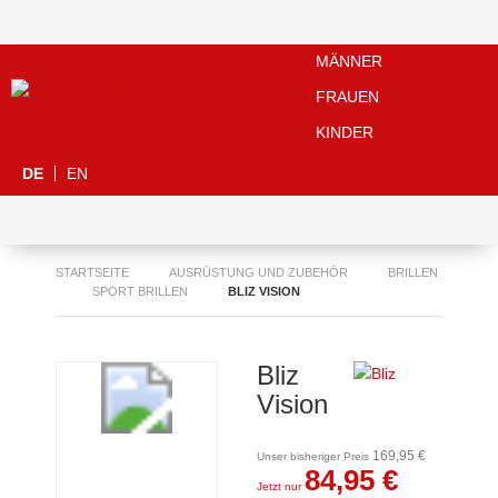
MÄNNER
FRAUEN
KINDER
DE
EN
STARTSEITE
AUSRÜSTUNG UND ZUBEHÖR
BRILLEN
SPORT BRILLEN
BLIZ VISION
Bliz
Vision
169,95 €
Unser bisheriger Preis
84,95 €
Jetzt nur