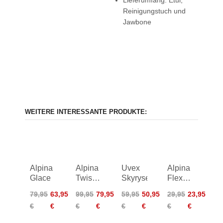
Reinigungstuch und
Jawbone
WEITERE INTERESSANTE PRODUKTE:
Alpina
Alpina
Uvex
Alpina
Glace
Twist
Skyryse
Flexxy
Five
Junior
79,95
63,95
99,95
79,95
59,95
50,95
29,95
23,95
HR V
€
€
€
€
€
€
€
€