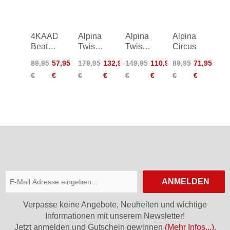
4KAAD
Alpina
Alpina
Alpina
Beat
Twist
Twist
Circus
Light -
Six S
Six Q
89,95
57,95
179,95
132,95
149,95
110,95
89,95
71,95
red/gold
HR QV
€
€
€
€
€
€
€
€
ANMELDEN
Verpasse keine Angebote, Neuheiten und wichtige
Informationen mit unserem Newsletter!
Jetzt anmelden und Gutschein gewinnen
(Mehr Infos...)
.