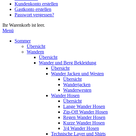
Kundenkonto erstellen
die
Gastkonto erstellen
Eingabetaste,
Passwort vergessen?
um
zum
Ihr Warenkorb ist leer.
ausgewählten
Menü
Suchergebnis
zu
Sommer
gelangen.
Übersicht
Benutzer
Wandern
von
Übersicht
Touchgeräten
Wander und Berg Bekleidung
können
Übersicht
Touch-
Wander Jacken und Westen
und
Übersicht
Streichgesten
Wanderjacken
verwenden.
Wanderwesten
Wander Hosen
Übersicht
Lange Wander Hosen
Zip-Off Wander Hosen
Regen Wander Hosen
Kurze Wander Hosen
3/4 Wander Hosen
Technische Layer und Shirts