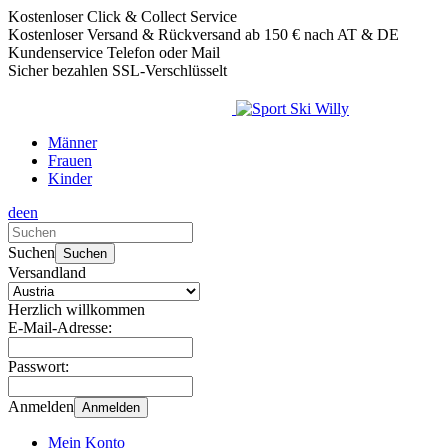
Kostenloser Click & Collect Service
Kostenloser Versand & Rückversand ab 150 € nach AT & DE
Kundenservice Telefon oder Mail
Sicher bezahlen SSL-Verschlüsselt
Männer
Frauen
Kinder
de
en
Verwende
die
Suchen
Suchen
Pfeile
Versandland
nach
oben
Herzlich willkommen
und
E-Mail-Adresse:
unten,
um
Passwort:
das
verfügbare
Anmelden
Anmelden
Ergebnis
auszuwählen.
Mein Konto
Drücke