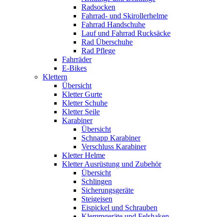
Radsocken
Fahrrad- und Skirollerhelme
Fahrrad Handschuhe
Lauf und Fahrrad Rucksäcke
Rad Überschuhe
Rad Pflege
Fahrräder
E-Bikes
Klettern
Übersicht
Kletter Gurte
Kletter Schuhe
Kletter Seile
Karabiner
Übersicht
Schnapp Karabiner
Verschluss Karabiner
Kletter Helme
Kletter Ausrüstung und Zubehör
Übersicht
Schlingen
Sicherungsgeräte
Steigeisen
Eispickel und Schrauben
Klemmgeräte und Felshaken