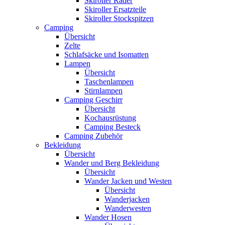
Skiroller Räder
Skiroller Ersatzteile
Skiroller Stockspitzen
Camping
Übersicht
Zelte
Schlafsäcke und Isomatten
Lampen
Übersicht
Taschenlampen
Stirnlampen
Camping Geschirr
Übersicht
Kochausrüstung
Camping Besteck
Camping Zubehör
Bekleidung
Übersicht
Wander und Berg Bekleidung
Übersicht
Wander Jacken und Westen
Übersicht
Wanderjacken
Wanderwesten
Wander Hosen