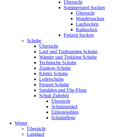
Übersicht
Sommersport Socken
Übersicht
Wandersocken
Laufsocken
Radsocken
Freizeit Socken
Schuhe
Übersicht
Lauf und Trailrunning Schuhe
Wander und Trekking Schuhe
Technische Schuhe
Zustiegs Schuhe
Kletter Schuhe
Lederschuhe
Freizeit Schuhe
Sandalen und Flip-Flops
Schuh Zubehör
Übersicht
Schnürsenkel
Einlegesohlen
Schuhpflege
Winter
Übersicht
Langlauf