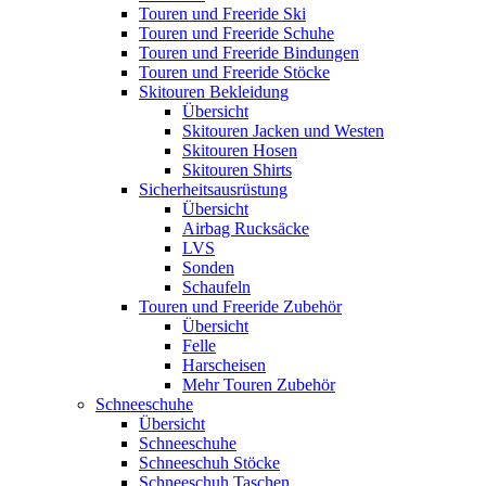
Touren und Freeride Ski
Touren und Freeride Schuhe
Touren und Freeride Bindungen
Touren und Freeride Stöcke
Skitouren Bekleidung
Übersicht
Skitouren Jacken und Westen
Skitouren Hosen
Skitouren Shirts
Sicherheitsausrüstung
Übersicht
Airbag Rucksäcke
LVS
Sonden
Schaufeln
Touren und Freeride Zubehör
Übersicht
Felle
Harscheisen
Mehr Touren Zubehör
Schneeschuhe
Übersicht
Schneeschuhe
Schneeschuh Stöcke
Schneeschuh Taschen