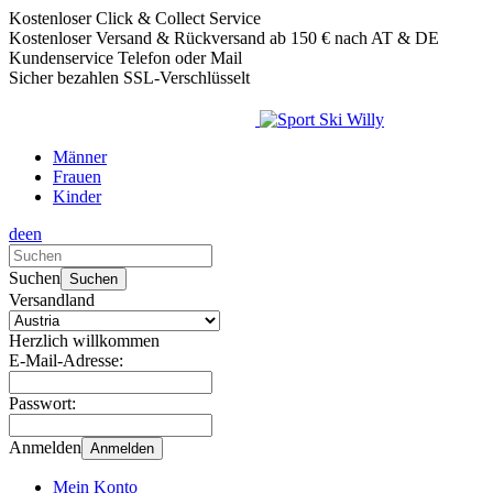
Kostenloser Click & Collect Service
Kostenloser Versand & Rückversand ab 150 € nach AT & DE
Kundenservice Telefon oder Mail
Sicher bezahlen SSL-Verschlüsselt
Männer
Frauen
Kinder
de
en
Verwende
die
Suchen
Suchen
Pfeile
Versandland
nach
oben
Herzlich willkommen
und
E-Mail-Adresse:
unten,
um
Passwort:
das
verfügbare
Anmelden
Anmelden
Ergebnis
auszuwählen.
Mein Konto
Drücke