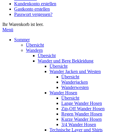
Kundenkonto erstellen
die
Gastkonto erstellen
Eingabetaste,
Passwort vergessen?
um
zum
Ihr Warenkorb ist leer.
ausgewählten
Menü
Suchergebnis
zu
Sommer
gelangen.
Übersicht
Benutzer
Wandern
von
Übersicht
Touchgeräten
Wander und Berg Bekleidung
können
Übersicht
Touch-
Wander Jacken und Westen
und
Übersicht
Streichgesten
Wanderjacken
verwenden.
Wanderwesten
Wander Hosen
Übersicht
Lange Wander Hosen
Zip-Off Wander Hosen
Regen Wander Hosen
Kurze Wander Hosen
3/4 Wander Hosen
Technische Layer und Shirts