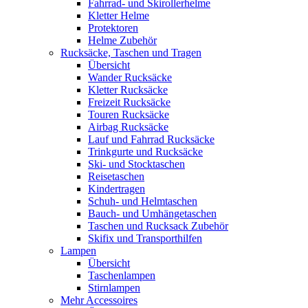
Fahrrad- und Skirollerhelme
Kletter Helme
Protektoren
Helme Zubehör
Rucksäcke, Taschen und Tragen
Übersicht
Wander Rucksäcke
Kletter Rucksäcke
Freizeit Rucksäcke
Touren Rucksäcke
Airbag Rucksäcke
Lauf und Fahrrad Rucksäcke
Trinkgurte und Rucksäcke
Ski- und Stocktaschen
Reisetaschen
Kindertragen
Schuh- und Helmtaschen
Bauch- und Umhängetaschen
Taschen und Rucksack Zubehör
Skifix und Transporthilfen
Lampen
Übersicht
Taschenlampen
Stirnlampen
Mehr Accessoires