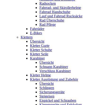
Radsocken
Fahrrad- und Skirollerhelme
Fahrrad Handschuhe
Lauf und Fahrrad Rucksäcke
Rad Überschuhe
Rad Pflege
Fahrräder
E-Bikes
Klettern
Übersicht
Kletter Gurte
Kletter Schuhe
Kletter Seile
Karabiner
Übersicht
Schnapp Karabiner
Verschluss Karabiner
Kletter Helme
Kletter Ausrüstung und Zubehör
Übersicht
Schlingen
Sicherungsgeräte
Steigeisen
Eispickel und Schrauben
Klemmgeräte und Felshaken