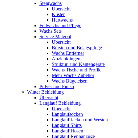
Steigwachs
Übersicht
Klister
Hartwachs
Fellwachs und Pflege
Wachs Sets
Service Material
Übersicht
Bürsten und Belagspflege
Wachs Entferner
Abziehklingen
Struktur- und Kantengeräte
Wachs Tische und Profile
Mehr Wachs Zubehör
Wachs Bügeleisen
Pulver und Finish
Winter Bekleidung
Übersicht
Langlauf Bekleidung
Übersicht
Langlaufsocken
Langlauf Jacken und Westen
Langlauf Shirts
Langlauf Hosen
Langlauf Rennanzüge