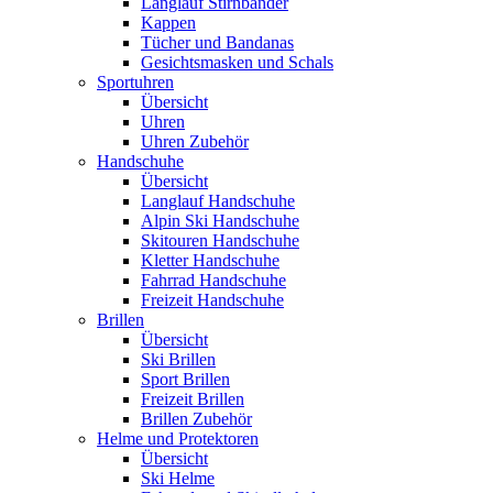
Langlauf Stirnbänder
Kappen
Tücher und Bandanas
Gesichtsmasken und Schals
Sportuhren
Übersicht
Uhren
Uhren Zubehör
Handschuhe
Übersicht
Langlauf Handschuhe
Alpin Ski Handschuhe
Skitouren Handschuhe
Kletter Handschuhe
Fahrrad Handschuhe
Freizeit Handschuhe
Brillen
Übersicht
Ski Brillen
Sport Brillen
Freizeit Brillen
Brillen Zubehör
Helme und Protektoren
Übersicht
Ski Helme