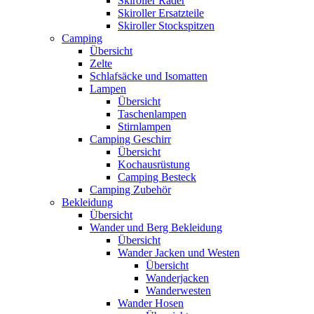
Skiroller Räder
Skiroller Ersatzteile
Skiroller Stockspitzen
Camping
Übersicht
Zelte
Schlafsäcke und Isomatten
Lampen
Übersicht
Taschenlampen
Stirnlampen
Camping Geschirr
Übersicht
Kochausrüstung
Camping Besteck
Camping Zubehör
Bekleidung
Übersicht
Wander und Berg Bekleidung
Übersicht
Wander Jacken und Westen
Übersicht
Wanderjacken
Wanderwesten
Wander Hosen