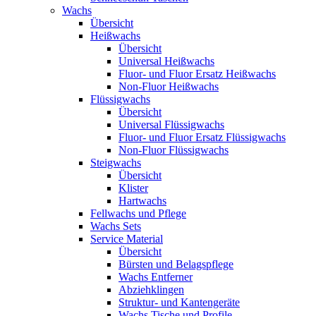
Wachs
Übersicht
Heißwachs
Übersicht
Universal Heißwachs
Fluor- und Fluor Ersatz Heißwachs
Non-Fluor Heißwachs
Flüssigwachs
Übersicht
Universal Flüssigwachs
Fluor- und Fluor Ersatz Flüssigwachs
Non-Fluor Flüssigwachs
Steigwachs
Übersicht
Klister
Hartwachs
Fellwachs und Pflege
Wachs Sets
Service Material
Übersicht
Bürsten und Belagspflege
Wachs Entferner
Abziehklingen
Struktur- und Kantengeräte
Wachs Tische und Profile