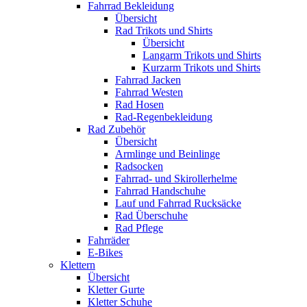
Fahrrad Bekleidung
Übersicht
Rad Trikots und Shirts
Übersicht
Langarm Trikots und Shirts
Kurzarm Trikots und Shirts
Fahrrad Jacken
Fahrrad Westen
Rad Hosen
Rad-Regenbekleidung
Rad Zubehör
Übersicht
Armlinge und Beinlinge
Radsocken
Fahrrad- und Skirollerhelme
Fahrrad Handschuhe
Lauf und Fahrrad Rucksäcke
Rad Überschuhe
Rad Pflege
Fahrräder
E-Bikes
Klettern
Übersicht
Kletter Gurte
Kletter Schuhe