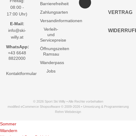
Freitag:
Barrierefreiheit
08:00 -
Zahlungsarten
VERTRAG
17:00 Uhr)
Versandinformationen
E-Mail:
Verleih-
info@ski-
WIDERRUF
und
willy.at
Servicepreise
WhatsApp:
Öffnungszeiten
+43 6648
Ramsau
8822000
Wanderpass
Jobs
Kontaktformular
© 2026 Sport Ski Willy • Alle Rechte vorbehalten
modified eCommerce Shopsoftware © 2009-2026 • Umsetzung & Programmierung
Rehm Webdesign
Sommer
Wandern