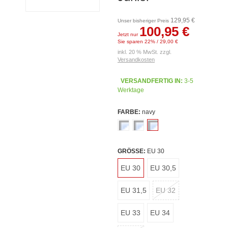
129,95 €
Unser bisheriger Preis
100,95 €
Jetzt nur
Sie sparen 22% / 29,00 €
inkl. 20 % MwSt. zzgl.
Versandkosten
VERSANDFERTIG IN:
3-5
Werktage
FARBE:
navy
GRÖSSE:
EU 30
EU 30
EU 30,5
EU 31,5
EU 32
EU 33
EU 34