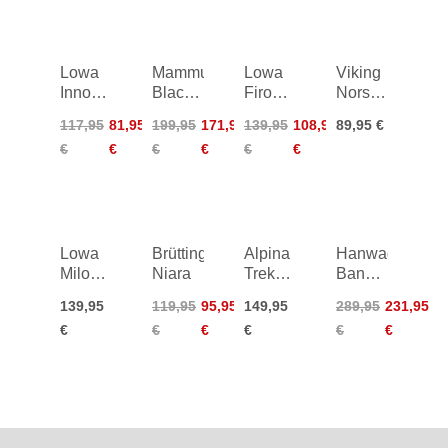
Lowa
Mammut
Lowa
Viking
Innox
Blackfin
Firo
Norse
Evo II
III WP
GTX
Low
117,95
81,95
199,95
171,95
139,95
108,95
89,95 €
GTX
High
HI
Boot
€
€
€
€
€
€
Lo
Junior
Junior
Lowa
Brütting
Alpina
Hanwag
Milo
Niara
Trekkingstiefel
Banks
Evo
XT
Winter
139,95
119,95
95,95
149,95
289,95
231,95
GTX
Action
GTX
€
€
€
€
€
€
HI Boa
Junior