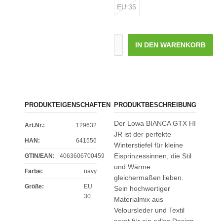
EU 35
IN DEN WARENKORB
PRODUKTEIGENSCHAFTEN
PRODUKTBESCHREIBUNG
Der Lowa BIANCA GTX HI
Art.Nr.:
129632
JR ist der perfekte
HAN:
641556
Winterstiefel für kleine
Eisprinzessinnen, die Stil
GTIN/EAN:
4063606700459
und Wärme
Farbe
:
navy
gleichermaßen lieben.
Größe
:
EU
Sein hochwertiger
30
Materialmix aus
Veloursleder und Textil
sorgt für ein edles Design